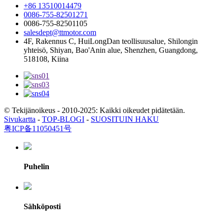
+86 13510014479
0086-755-82501271
0086-755-82501105
salesdept@ttmotor.com
4F, Rakennus C, HuiLongDan teollisuusalue, Shilongin
yhteisö, Shiyan, Bao'Anin alue, Shenzhen, Guangdong,
518108, Kiina
© Tekijänoikeus - 2010-2025: Kaikki oikeudet pidätetään.
Sivukartta
-
TOP-BLOGI
-
SUOSITUIN HAKU
粤ICP备11050451号
Puhelin
Sähköposti