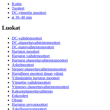
Kotiin
Tuotteet
DC-ytimetön moottori
⌀ 30–40 mm
Luokat
DC-vaihdemoottori
DC-planeettavaihteistomoottori
DC-matovaihteistomoottori
Harjaton moottori
Harjaton vaihdemoottori
Harjaton planeettavaihteistomoottori
Askelmoottori
Stepper-planeettavaihteistomoottori
Harjallinen moottori ilman ydintä
Ydintämätön harjaton moottori
Ytimetön vaihdemoottori
Ytimenes planeettavaihteistomoottori
Kaksoisplaneettavaihteisto
Enkooderi
Ohjain
Harjaton servomoottori
Askellusservomoottori