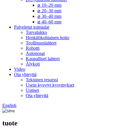
⌀ 10–20 mm
⌀ 20–30 mm
⌀ 30–40 mm
⌀ 40–60 mm
Palveletut toimialat
Turvalukko
Henkilökohtainen hoito
Teollisuuslaitteet
Robotti
Autonosat
Kaupalliset laitteet
Älykoti
Video
Ota yhteyttä
Tekninen resurssi
Usein kysytyt kysymykset
Uutiset
Ota yhteyttä
English
tuote