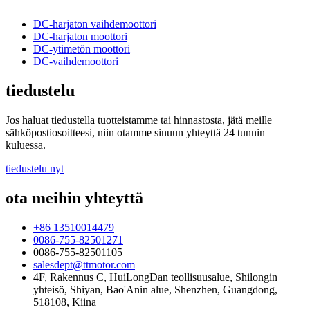
DC-harjaton vaihdemoottori
DC-harjaton moottori
DC-ytimetön moottori
DC-vaihdemoottori
tiedustelu
Jos haluat tiedustella tuotteistamme tai hinnastosta, jätä meille
sähköpostiosoitteesi, niin otamme sinuun yhteyttä 24 tunnin
kuluessa.
tiedustelu nyt
ota meihin yhteyttä
+86 13510014479
0086-755-82501271
0086-755-82501105
salesdept@ttmotor.com
4F, Rakennus C, HuiLongDan teollisuusalue, Shilongin
yhteisö, Shiyan, Bao'Anin alue, Shenzhen, Guangdong,
518108, Kiina