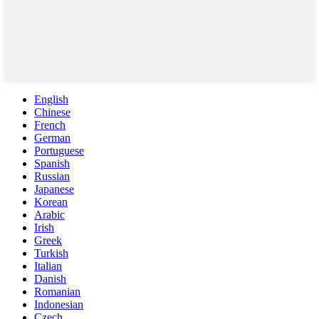
English
Chinese
French
German
Portuguese
Spanish
Russian
Japanese
Korean
Arabic
Irish
Greek
Turkish
Italian
Danish
Romanian
Indonesian
Czech