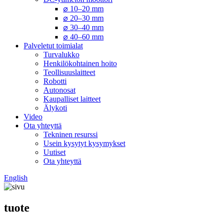
⌀ 10–20 mm
⌀ 20–30 mm
⌀ 30–40 mm
⌀ 40–60 mm
Palveletut toimialat
Turvalukko
Henkilökohtainen hoito
Teollisuuslaitteet
Robotti
Autonosat
Kaupalliset laitteet
Älykoti
Video
Ota yhteyttä
Tekninen resurssi
Usein kysytyt kysymykset
Uutiset
Ota yhteyttä
English
tuote