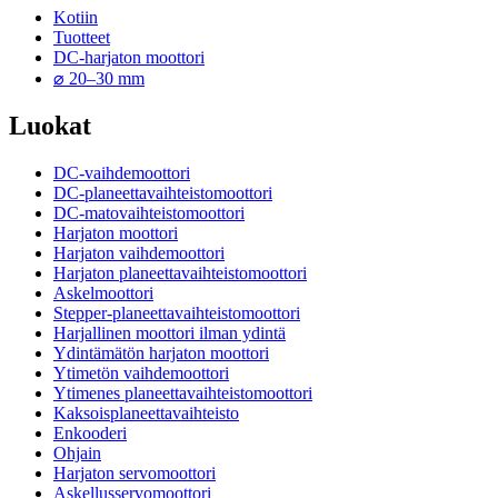
Kotiin
Tuotteet
DC-harjaton moottori
⌀ 20–30 mm
Luokat
DC-vaihdemoottori
DC-planeettavaihteistomoottori
DC-matovaihteistomoottori
Harjaton moottori
Harjaton vaihdemoottori
Harjaton planeettavaihteistomoottori
Askelmoottori
Stepper-planeettavaihteistomoottori
Harjallinen moottori ilman ydintä
Ydintämätön harjaton moottori
Ytimetön vaihdemoottori
Ytimenes planeettavaihteistomoottori
Kaksoisplaneettavaihteisto
Enkooderi
Ohjain
Harjaton servomoottori
Askellusservomoottori